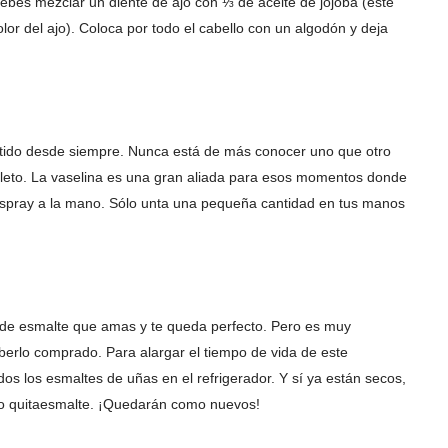
 debes mezclar un diente de ajo con ⅓ de aceite de jojoba (este
olor del ajo). Coloca por todo el cabello con un algodón y deja
xistido desde siempre. Nunca está de más conocer uno que otro
pleto. La vaselina es una gran aliada para esos momentos donde
 o spray a la mano. Sólo unta una pequeña cantidad en tus manos
 de esmalte que amas y te queda perfecto. Pero es muy
erlo comprado. Para alargar el tiempo de vida de este
os los esmaltes de uñas en el refrigerador. Y sí ya están secos,
 o quitaesmalte. ¡Quedarán como nuevos!