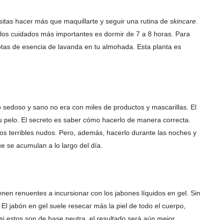
sitas hacer más que maquillarte y seguir una rutina de
skincare
.
los cuidados más importantes es dormir de 7 a 8 horas. Para
otas de esencia de lavanda en tu almohada. Esta planta es
o sedoso y sano no era con miles de productos y mascarillas. El
u pelo. El secreto es saber cómo hacerlo de manera correcta.
los terribles nudos. Pero, además, hacerlo durante las noches y
e se acumulan a lo largo del día.
nen renuentes a incursionar con los jabones líquidos en gel. Sin
l jabón en gel suele resecar más la piel de todo el cuerpo,
i estos son de base neutra, el resultado será aún mejor.