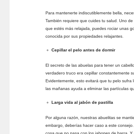
Para mantenerte indiscutiblemente bella, nece
También requiere que cuides tu salud. Uno de 
que estés más relajada, puedes rociar unas g
conocida por sus propiedades relajantes.
Cepillar el pelo antes de dormir
El secreto de las abuelas para tener un cabell
verdadero truco era cepillar constantemente s
Evidentemente, esto evitará que tu pelo sufra 
las mañanas ayuda a eliminar las partículas qu
Larga vida al jabón de pastilla
Por alguna razón, nuestras abuelitas se mantie
embargo, deberías hacer caso a este consejo. E
cosa que no pasa con los jabones de barra. Y s