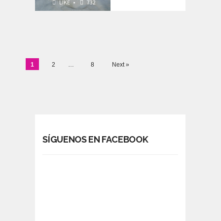
LIKE
•
732
1
2
…
8
Next »
SÍGUENOS EN FACEBOOK