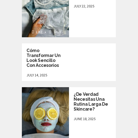
JULY 22, 2025
MI ESPEJO -
LIKE
•
1218
MODA-BELLEZA
LIKE
•
1088
Cómo
Transformar Un
Look Sencillo
Con Accesorios
JULY 14, 2025
MI ESPEJO -
MODA-BELLEZA
,
UNCATEGORIZED
¿De Verdad
Necesitas Una
Rutina Larga De
Skincare?
JUNE 18, 2025