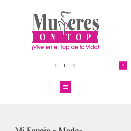
Mi Espejo – Moda-