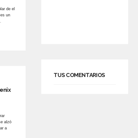
lar de el
 es un
.
TUS COMENTARIOS
enix
rar
e alzó
ar a