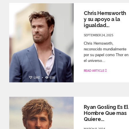
Chris Hemsworth
y su apoyo a la
igualdad...
SEPTEMBER 24, 2025
Chris Hemsworth,
reconocido mundialmente
por su papel como Thor en
el universo...
READ ARTICLE
LIKE
•
658
ELLOS ON TOP
Ryan Gosling Es El
Hombre Que mas
Quiere...
MARCH 8, 2024