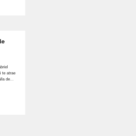
de
briel
 te atrae
lla de...