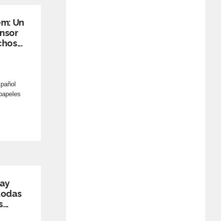
em: Un
nsor
hos...
spañol
papeles
Jay
todas
..