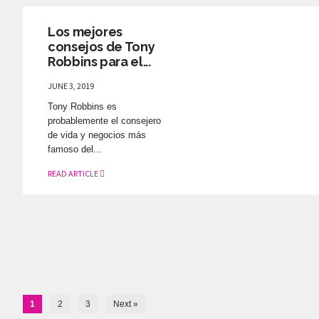
Los mejores
consejos de Tony
Robbins para el...
JUNE 3, 2019
Tony Robbins es
probablemente el consejero
de vida y negocios más
famoso del...
READ ARTICLE
1
2
3
Next »