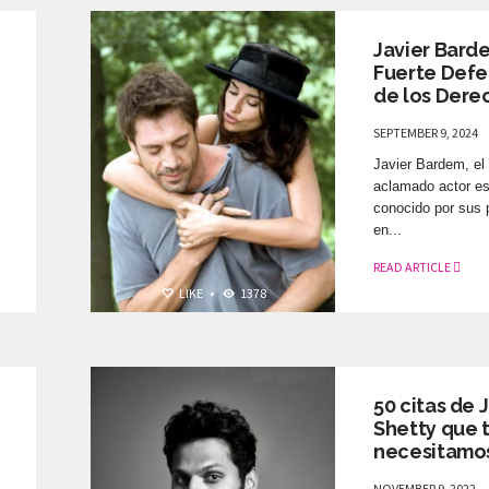
Javier Bard
Fuerte Defe
de los Derec
SEPTEMBER 9, 2024
Javier Bardem, el
aclamado actor e
conocido por sus 
en...
READ ARTICLE
LIKE
•
1378
ELLOS ON TOP
50 citas de 
Shetty que 
necesitamos.
NOVEMBER 9, 2022