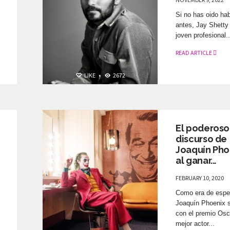
Si no has oido hab
antes, Jay Shetty
joven profesional..
READ ARTICLE
LIKE
•
2672
ELLOS ON TOP
El poderoso
discurso de
Joaquín Pho
al ganar...
FEBRUARY 10, 2020
Como era de espe
Joaquín Phoenix s
con el premio Osc
mejor actor...