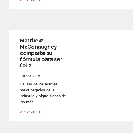
READ ARTICLE
ELLOS ON TOP
LIKE
•
2951
Matthew
McConaughey
comparte su
fórmula para ser
feliz
JULY 23, 2019
Es uno de los actores
mejor pagados de la
industria y sigue siendo de
los más...
READ ARTICLE
ELLOS ON TOP
LIKE
•
3209