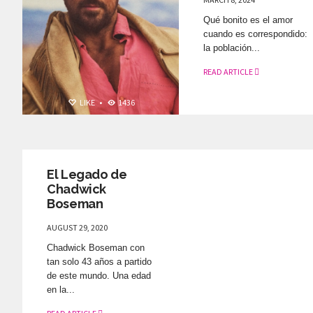
Qué bonito es el amor
cuando es correspondido:
la población...
READ ARTICLE
LIKE
•
1436
ELLOS ON TOP
LIKE
•
3105
El Legado de
Chadwick
Boseman
AUGUST 29, 2020
Chadwick Boseman con
tan solo 43 años a partido
de este mundo. Una edad
en la...