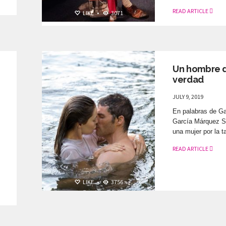
READ ARTICLE
LIKE
•
3071
ELLOS ON TOP
Un hombre 
verdad
JULY 9, 2019
En palabras de Ga
García Márquez Si
una mujer por la ta
READ ARTICLE
LIKE
•
3756
ELLOS ON TOP
LIKE
•
3257